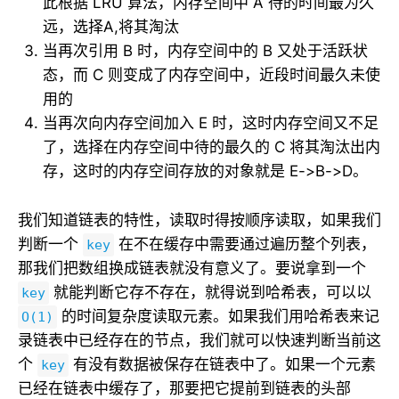
此根据 LRU 算法，内存空间中 A 待的时间最为久
远，选择A,将其淘汰
当再次引用 B 时，内存空间中的 B 又处于活跃状
态，而 C 则变成了内存空间中，近段时间最久未使
用的
当再次向内存空间加入 E 时，这时内存空间又不足
了，选择在内存空间中待的最久的 C 将其淘汰出内
存，这时的内存空间存放的对象就是 E->B->D。
我们知道链表的特性，读取时得按顺序读取，如果我们
判断一个
在不在缓存中需要通过遍历整个列表，
key
那我们把数组换成链表就没有意义了。要说拿到一个
就能判断它存不存在，就得说到哈希表，可以以
key
的时间复杂度读取元素。如果我们用哈希表来记
O(1)
录链表中已经存在的节点，我们就可以快速判断当前这
个
有没有数据被保存在链表中了。如果一个元素
key
已经在链表中缓存了，那要把它提前到链表的头部