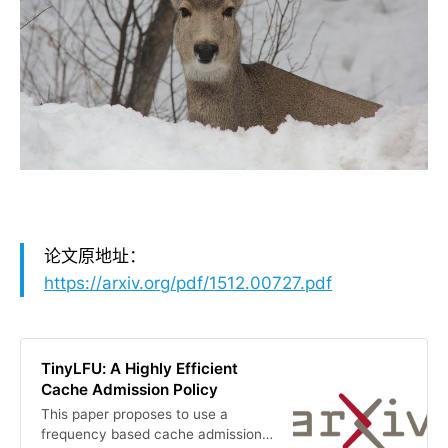
论文原地址：
https://arxiv.org/pdf/1512.00727.pdf
TinyLFU: A Highly Efficient
Cache Admission Policy
This paper proposes to use a
frequency based cache admission