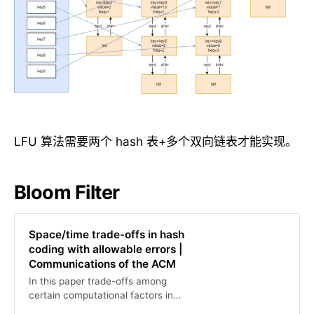
LFU 算法需要两个 hash 表+多个双向链表才能实现。
Bloom Filter
Space/time trade-offs in hash
coding with allowable errors |
Communications of the ACM
In this paper trade-offs among
certain computational factors in
hash coding are analyzed.The