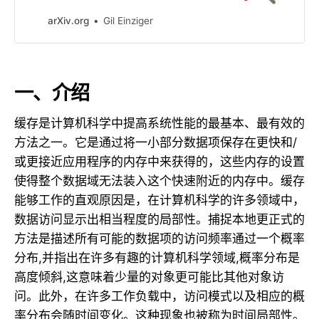
policy in orderto boost the
effectiveness of caches subject to
arXiv.org
Gil Einziger
skewed access distributions.Given
a newly accessed item and an
eviction candidate from the cache,
ourscheme decides, based on the
一、介绍
recent access history, whether it is
worth…
缓存是计算机科学中提高系统性能的最基本、最有效的
方法之一。它是通过将一小部分数据项保存在更快和/
或更接近应用程序的内存中来获得的，这些内存的设置
使得整个数据域无法装入这个快速附近的内存中。缓存
能够工作的直观原因是，在计算机科学的许多领域中，
数据访问显示出相当程度的局部性。捕捉本地更正式的
方法是描述所有可能的数据项的访问频率通过一个概率
分布,并指出在许多有趣的计算机科学领域,概率分布是
高度倾斜,这意味着少量的对象更可能比其他对象访
问。此外，在许多工作负载中，访问模式以及相应的概
率分布会随时间变化。这种现象也被称为时间局部性。